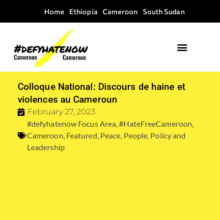
Home
Ethiopia
Cameroon
South Sudan
Colloque National: Discours de haine et
violences au Cameroun
February 27, 2023
#defyhatenow Focus Area
,
#HateFreeCameroon
,
Cameroon
,
Featured
,
Peace
,
People
,
Policy and
Leadership